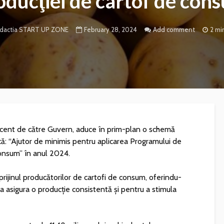
oducţiei de cartof de con
February 28, 2024
Add comment
2 mi
dactia START UP ZONE
cent de către Guvern, aduce în prim-plan o schemă
că: “Ajutor de minimis pentru aplicarea Programului de
consum” în anul 2024.
 sprijinul producătorilor de cartofi de consum, oferindu-
 a asigura o producție consistentă și pentru a stimula