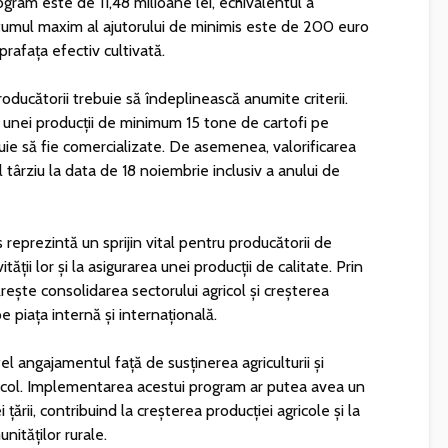
gram este de 11,48 milioane lei, echivalentul a
tumul maxim al ajutorului de minimis este de 200 euro
rafața efectiv cultivată.
oducătorii trebuie să îndeplinească anumite criterii.
 unei producții de minimum 15 tone de cartofi pe
buie să fie comercializate. De asemenea, valorificarea
 târziu la data de 18 noiembrie inclusiv a anului de
eprezintă un sprijin vital pentru producătorii de
ității lor și la asigurarea unei producții de calitate. Prin
ește consolidarea sectorului agricol și creșterea
pe piața internă și internațională.
l angajamentul față de susținerea agriculturii și
ricol. Implementarea acestui program ar putea avea un
ării, contribuind la creșterea producției agricole și la
nităților rurale.