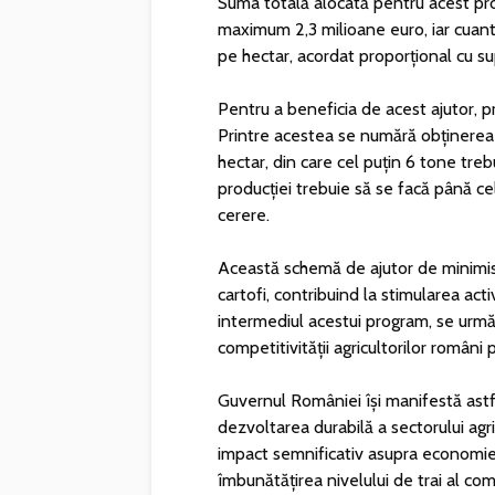
Suma totală alocată pentru acest pro
maximum 2,3 milioane euro, iar cuan
pe hectar, acordat proporțional cu sup
Pentru a beneficia de acest ajutor, pr
Printre acestea se numără obținerea
hectar, din care cel puțin 6 tone tre
producției trebuie să se facă până cel
cerere.
Această schemă de ajutor de minimis r
cartofi, contribuind la stimularea activ
intermediul acestui program, se urmăr
competitivității agricultorilor români 
Guvernul României își manifestă astfe
dezvoltarea durabilă a sectorului ag
impact semnificativ asupra economiei ț
îmbunătățirea nivelului de trai al comu