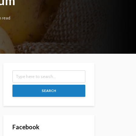
sum
n read
SEARCH
Facebook