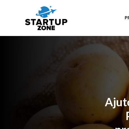
P
Ajut