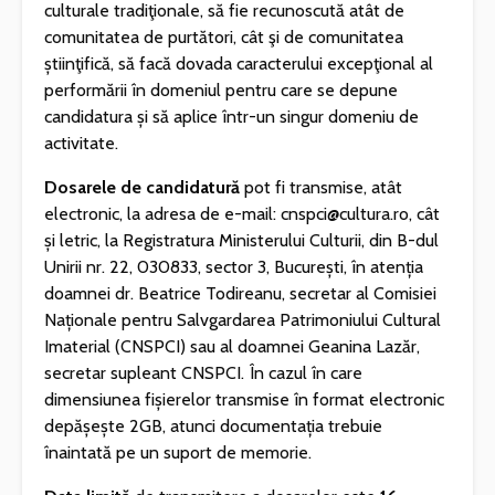
culturale tradiţionale, să fie recunoscută atât de
comunitatea de purtători, cât şi de comunitatea
știinţifică, să facă dovada caracterului excepţional al
performării în domeniul pentru care se depune
candidatura și să aplice într-un singur domeniu de
activitate.
Dosarele de candidatură
pot fi transmise, atât
electronic, la adresa de e-mail: cnspci@cultura.ro, cât
și letric, la Registratura Ministerului Culturii, din B-dul
Unirii nr. 22, 030833, sector 3, București, în atenția
doamnei dr. Beatrice Todireanu, secretar al Comisiei
Naționale pentru Salvgardarea Patrimoniului Cultural
Imaterial (CNSPCI) sau al doamnei Geanina Lazăr,
secretar supleant CNSPCI. În cazul în care
dimensiunea fișierelor transmise în format electronic
depășește 2GB, atunci documentația trebuie
înaintată pe un suport de memorie.