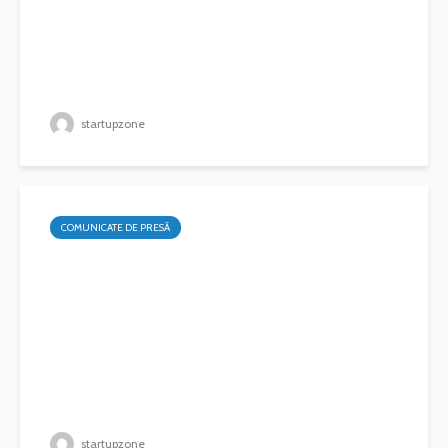
startupzone
COMUNICATE DE PRESĂ
startupzone