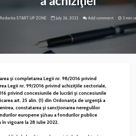
a achiziţiei
July 26, 2022
Add comment
3 min r
Redactia START UP ZONE
rea şi completarea Legii nr. 98/2016 privind
ea Legii nr. 99/2016 privind achiziţiile sectoriale,
16 privind concesiunile de lucrări şi concesiunile
carea art. 25 alin. (1) din Ordonanţa de urgenţă a
enirea, constatarea şi sancţionarea neregulilor
ondurilor europene şi/sau a fondurilor publice
 în vigoare la 28 iulie 2022.