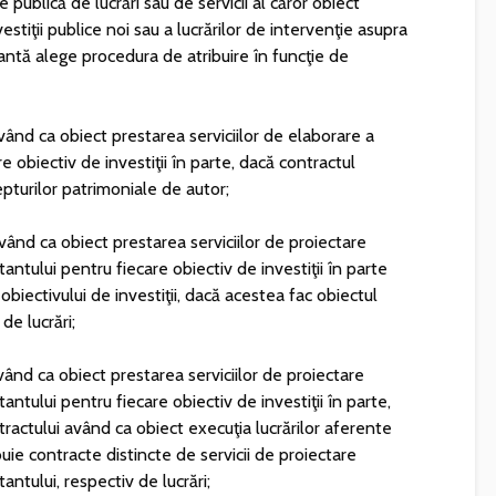
 publică de lucrări sau de servicii al căror obiect
estiţii publice noi sau a lucrărilor de intervenţie asupra
antă alege procedura de atribuire în funcţie de
vând ca obiect prestarea serviciilor de elaborare a
e obiectiv de investiţii în parte, dacă contractul
pturilor patrimoniale de autor;
vând ca obiect prestarea serviciilor de proiectare
tantului pentru fiecare obiectiv de investiţii în parte
obiectivului de investiţii, dacă acestea fac obiectul
de lucrări;
vând ca obiect prestarea serviciilor de proiectare
antului pentru fiecare obiectiv de investiţii în parte,
ractului având ca obiect execuţia lucrărilor aferente
ibuie contracte distincte de servicii de proiectare
antului, respectiv de lucrări;