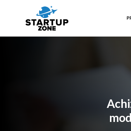
P
Achiz
modu