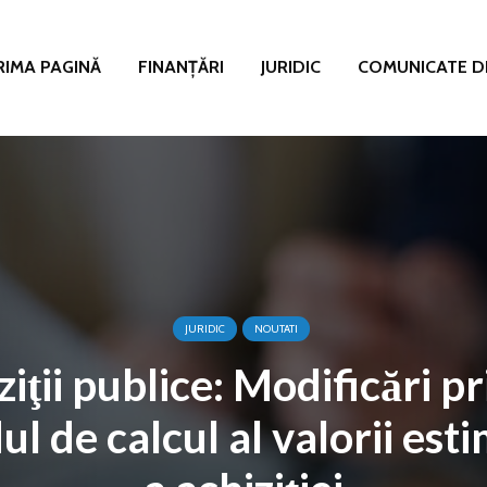
RIMA PAGINĂ
FINANȚĂRI
JURIDIC
COMUNICATE D
JURIDIC
NOUTATI
iţii publice: Modificări p
l de calcul al valorii est