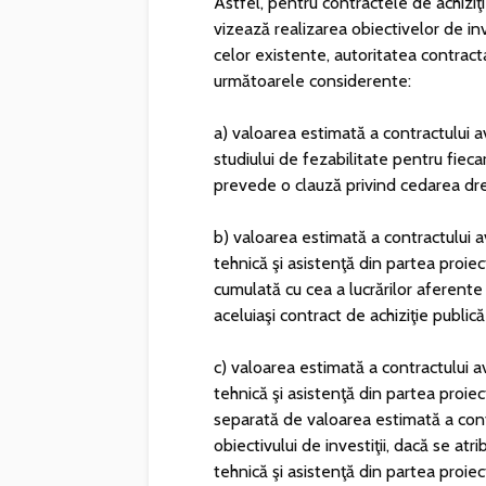
Astfel, pentru contractele de achiziţie
vizează realizarea obiectivelor de inv
celor existente, autoritatea contract
următoarele considerente:
a) valoarea estimată a contractului a
studiului de fezabilitate pentru fiecar
prevede o clauză privind cedarea dre
b) valoarea estimată a contractului a
tehnică şi asistenţă din partea proiec
cumulată cu cea a lucrărilor aferente 
aceluiaşi contract de achiziţie publică 
c) valoarea estimată a contractului a
tehnică şi asistenţă din partea proiect
separată de valoarea estimată a cont
obiectivului de investiţii, dacă se atr
tehnică şi asistenţă din partea proiect