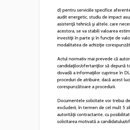
d) pentru serviciile specifice aferente
audit energetic, studiu de impact asu
asistenţă tehnică şi altele, care neces
acestora, se va stabili valoarea estim
investiţii în parte şi în funcţie de val
modalitatea de achiziţie corespunză
Actul normativ mai prevede că autori
candidaţilor/ofertanţilor să depună t
dovadă a informaţiilor cuprinse în D
proceduri de atribuire, dacă acest lu
corespunzătoare a procedurii.
Documentele solicitate vor trebui de
excluderii, în termen de cel mult 5 zil
autorităţii contractante, cu posibilit
solicitarea motivată a candidatului/of