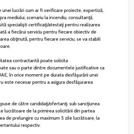
 unei lucrări cum ar fi verificare proiecte, expertiză,
pra mediului, scenariu la incendiu, consultanţă,
ită specialişti certificaţi/atestaţi pentru realizarea
ată a fiecărui serviciu pentru fiecare obiectiv de
oarea obţinută, pentru fiecare serviciu, se va stabili
toare.
tatea contractantă poate solicita
oate sau o parte dintre documentele justificative ca
UAE, în orice moment pe durata desfăşurării unei
cru este necesar pentru a asigura desfăşurarea
puse de către candidaţi/ofertanţi, sub sancţiunea
e lucrătoare de la primirea solicitării din partea
atea de prelungire cu maximum 5 zile lucrătoare, la
ertantului respectiv.