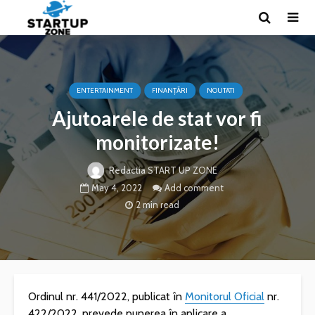
ENTERTAINMENT
FINANȚĂRI
NOUTATI
Ajutoarele de stat vor fi
monitorizate!
Redactia START UP ZONE
May 4, 2022
Add comment
2 min read
Ordinul nr. 441/2022, publicat în
Monitorul Oficial
nr.
422/2022, prevede punerea în aplicare a