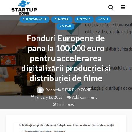
ENTERTAINMENT
FINANȚĂRI
LIFESTYLE
MEDIU
NOUTATI
Fonduri Europene de
pana la 100.000 euro
pentru accelerarea
digitalizării producției și
distribuției de filme
Redactia START UP ZONE
January 13, 2023
Add comment
1 min read