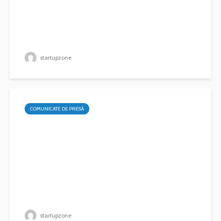
startupzone
COMUNICATE DE PRESĂ
startupzone