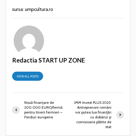
sursa: umpcultura.ro
Redactia START UP ZONE
VIEW ALL POSTS
Nouă finanțare de
IMM Invest PLUS 2023:
200.000 EURO/fermă
Antreprenorii români
pentru tinerii fermieri –
vor putea lua finanțări
Fonduri europene
cu dobânzi și
comisioane plătite de
stat