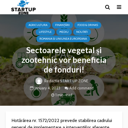
AGRICULTURA
FINANȚĂRI
FOOD & DRINKS
LIFESTYLE
MEDIU
NOUTATI
ROMANIA SI UNIUNEA EUROPEANA
Sectoarele vegetal şi
zootehnic vor beneficia
de fonduri!
Redactia START UP ZONE
January 4, 2023
Add comment
1 min read
Hotărârea nr. 1572/2022 prevede stabilirea cadrului
general de implementare a intervenţiilor aferente