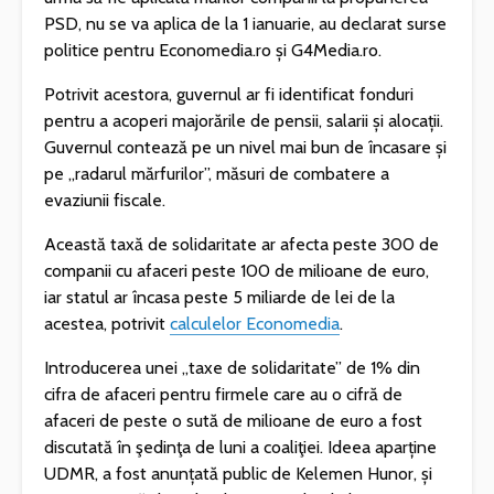
PSD, nu se va aplica de la 1 ianuarie, au declarat surse
politice pentru Economedia.ro și G4Media.ro.
Potrivit acestora, guvernul ar fi identificat fonduri
pentru a acoperi majorările de pensii, salarii și alocații.
Guvernul contează pe un nivel mai bun de încasare și
pe „radarul mărfurilor”, măsuri de combatere a
evaziunii fiscale.
Această taxă de solidaritate ar afecta peste 300 de
companii cu afaceri peste 100 de milioane de euro,
iar statul ar încasa peste 5 miliarde de lei de la
acestea, potrivit
calculelor Economedia
.
Introducerea unei „taxe de solidaritate” de 1% din
cifra de afaceri pentru firmele care au o cifră de
afaceri de peste o sută de milioane de euro a fost
discutată în şedinţa de luni a coaliţiei. Ideea aparține
UDMR, a fost anunțată public de Kelemen Hunor, și