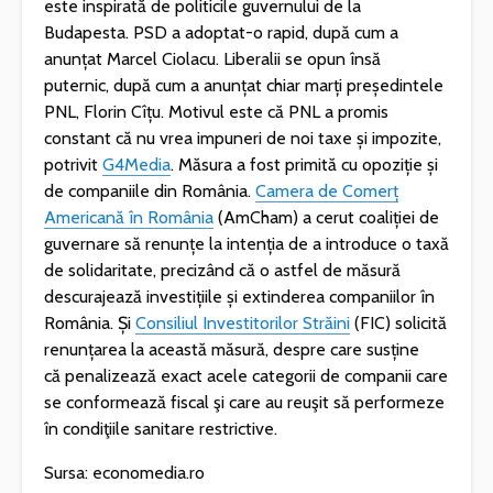
este inspirată de politicile guvernului de la
Budapesta. PSD a adoptat-o rapid, după cum a
anunțat Marcel Ciolacu. Liberalii se opun însă
puternic, după cum a anunțat chiar marți președintele
PNL, Florin Cîțu. Motivul este că PNL a promis
constant că nu vrea impuneri de noi taxe și impozite,
potrivit
G4Media
. Măsura a fost primită cu opoziție și
de companiile din România.
Camera de Comerț
Americană în România
(AmCham) a cerut coaliției de
guvernare să renunțe la intenția de a introduce o taxă
de solidaritate, precizând că o astfel de măsură
descurajează investițiile și extinderea companiilor în
România. Și
Consiliul Investitorilor Străini
(FIC) solicită
renunțarea la această măsură, despre care susține
că penalizează exact acele categorii de companii care
se conformează fiscal şi care au reuşit să performeze
în condiţiile sanitare restrictive.
Sursa: economedia.ro