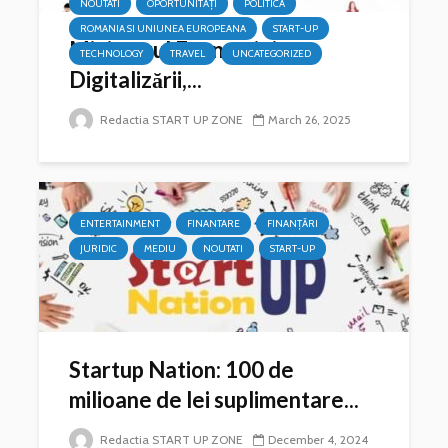
NOUTATI
OPORTUNITĂȚI
POLITICA
ROMANIA SI UNIUNEA EUROPEANA
START-UP
Ministerul Economiei,
TECHNOLOGY
TRAVEL
UNCATEGORIZED
Digitalizării,...
Redactia START UP ZONE
March 26, 2025
ENTERTAINMENT
FINANTARE
FINANȚĂRI
JURIDIC
MEDIU
NOUTATI
START-UP
Startup Nation: 100 de
milioane de lei suplimentare...
Redactia START UP ZONE
December 4, 2024