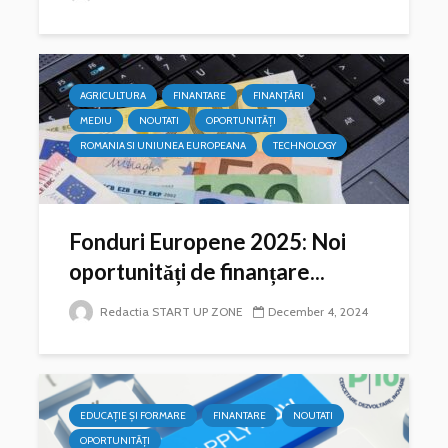
AGRICULTURA
FINANTARE
FINANȚĂRI
MEDIU
NOUTATI
OPORTUNITĂȚI
ROMANIA SI UNIUNEA EUROPEANA
TECHNOLOGY
Fonduri Europene 2025: Noi
oportunități de finanțare...
Redactia START UP ZONE
December 4, 2024
EDUCAȚIE ȘI FORMARE
FINANTARE
NOUTATI
OPORTUNITĂȚI