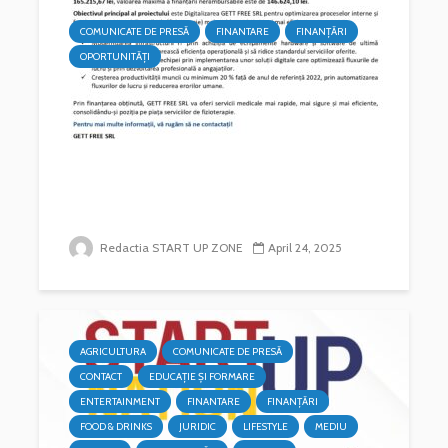
COMUNICATE DE PRESĂ
FINANTARE
FINANȚĂRI
OPORTUNITĂȚI
Redactia START UP ZONE
April 24, 2025
AGRICULTURA
COMUNICATE DE PRESĂ
CONTACT
EDUCAȚIE ȘI FORMARE
ENTERTAINMENT
FINANTARE
FINANȚĂRI
FOOD & DRINKS
JURIDIC
LIFESTYLE
MEDIU