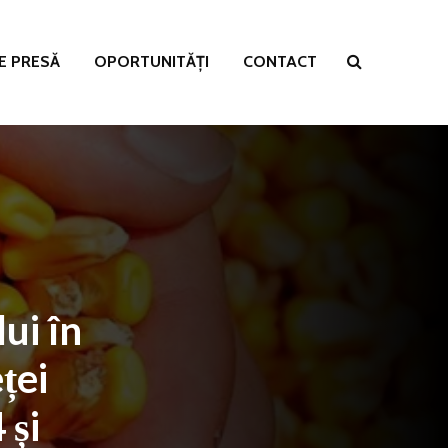
E PRESĂ
OPORTUNITĂȚI
CONTACT
ui în
ței
 și