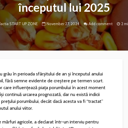
începutul lui 2025
November 27, 2024
Add comment
2 m
actia START UP ZONE
u grâu în perioada sfârșitului de an și începutul anului
il, fără semne evidente de creștere pe termen scurt.
actor care influențează piața porumbului în acest moment
 își continuă urcarea prognozată, dar nu există indicii
 prețului porumbului, decât dacă acesta va fi “tractat”
utul anului viitor.
mărfuri agricole, a declarat într-un interviu pentru