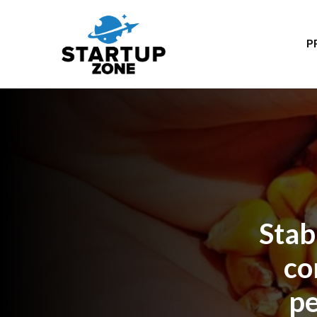
P
Stab
co
pe