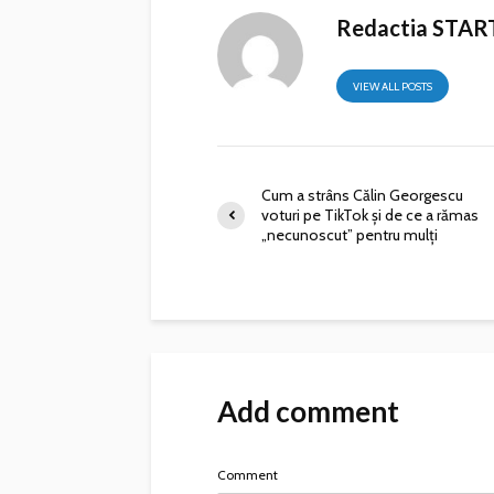
Redactia STAR
VIEW ALL POSTS
Cum a strâns Călin Georgescu
voturi pe TikTok și de ce a rămas
„necunoscut” pentru mulți
Add comment
Comment