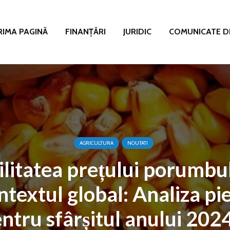
RIMA PAGINĂ
FINANȚĂRI
JURIDIC
COMUNICATE D
AGRICULTURA
NOUTATI
ilitatea prețului porumbul
ntextul global: Analiza pie
ntru sfârșitul anului 2024