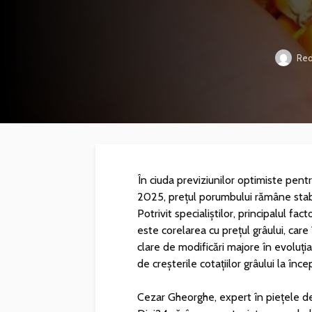
Red
În ciuda previziunilor optimiste pentr
2025, prețul porumbului rămâne stab
Potrivit specialiștilor, principalul f
este corelarea cu prețul grâului, care
clare de modificări majore în evoluția
de creșterile cotațiilor grâului la încep
Cezar Gheorghe, expert în piețele de 