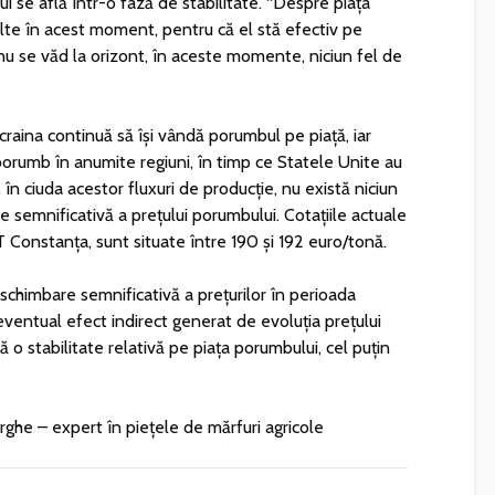
i se află într-o fază de stabilitate. “Despre piața
te în acest moment, pentru că el stă efectiv pe
nu se văd la orizont, în aceste momente, niciun fel de
craina continuă să își vândă porumbul pe piață, iar
rumb în anumite regiuni, în timp ce Statele Unite au
 în ciuda acestor fluxuri de producție, nu există niciun
e semnificativă a prețului porumbului. Cotațiile actuale
Constanța, sunt situate între 190 și 192 euro/tonă.
 schimbare semnificativă a prețurilor în perioada
ventual efect indirect generat de evoluția prețului
 o stabilitate relativă pe piața porumbului, cel puțin
rghe – expert în piețele de mărfuri agricole