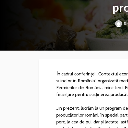
pr
Re
În cadrul conferinței „Contextul econ
suinelor în România”, organizată marț
Fermierilor din România, ministerul 
finanțare pentru susținerea producăt
„În prezent, lucrăm la un program de
producătorilor români, în special par
porc, la cea de pui, dar și lactate, a