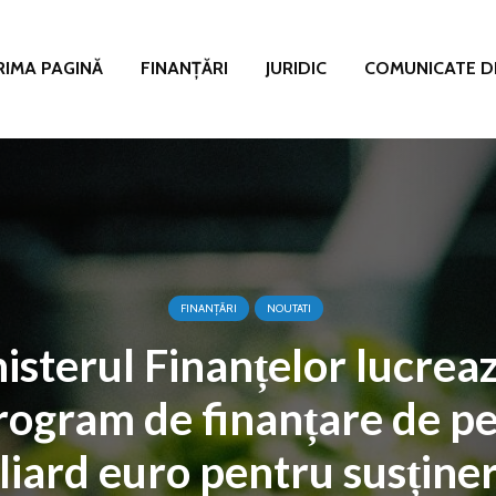
RIMA PAGINĂ
FINANȚĂRI
JURIDIC
COMUNICATE D
FINANȚĂRI
NOUTATI
isterul Finanțelor lucreaz
rogram de finanțare de pe
liard euro pentru susține