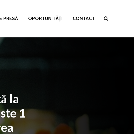
E PRESĂ
OPORTUNITĂȚI
CONTACT
ă la
ste 1
rea