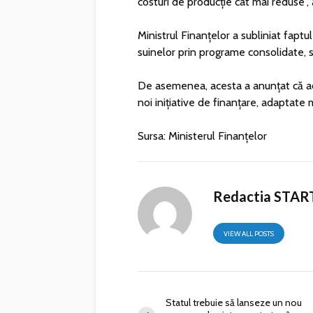
costuri de producție cât mai reduse”, 
Ministrul Finanțelor a subliniat faptu
suinelor prin programe consolidate, 
De asemenea, acesta a anunțat că a
noi inițiative de finanțare, adaptate 
Sursa: Ministerul Finanțelor
Redactia STAR
VIEW ALL POSTS
Statul trebuie să lanseze un nou