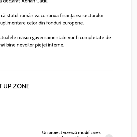
a declarat Adrian Câciu.
l că statul român va continua finanțarea sectorului
suplimentare celor din fonduri europene.
ctualele măsuri guvernamentale vor fi completate de
mai bine nevoilor pieței interne.
T UP ZONE
Un proiect vizează modificarea