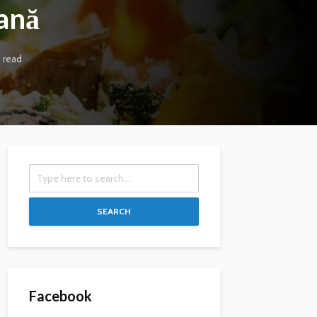
ană
n read
SEARCH
Facebook