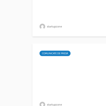
startupzone
COMUNICATE DE PRESĂ
startupzone