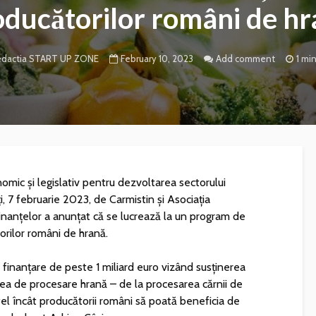
oducătorilor români de hr
February 10, 2023
Add comment
1 mi
dactia START UP ZONE
omic și legislativ pentru dezvoltarea sectorului
i, 7 februarie 2023, de Carmistin și Asociația
Finanțelor a anunțat că se lucrează la un program de
orilor români de hrană.
 finanțare de peste 1 miliard euro vizând susținerea
tea de procesare hrană – de la procesarea cărnii de
stfel încât producătorii români să poată beneficia de