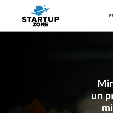
P
Min
un p
mi