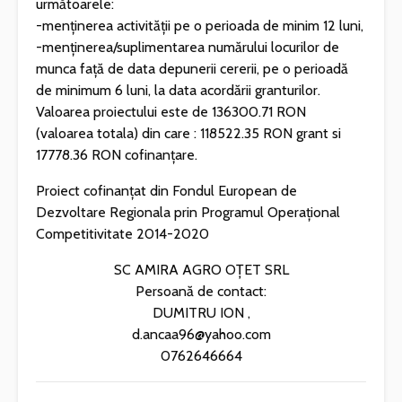
următoarele:
-menținerea activității pe o perioada de minim 12 luni,
-menținerea/suplimentarea numărului locurilor de
munca față de data depunerii cererii, pe o perioadă
de minimum 6 luni, la data acordării granturilor.
Valoarea proiectului este de 136300.71 RON
(valoarea totala) din care : 118522.35 RON grant si
17778.36 RON cofinanțare.
Proiect cofinanțat din Fondul European de
Dezvoltare Regionala prin Programul Operațional
Competitivitate 2014-2020
SC AMIRA AGRO OȚET SRL
Persoană de contact:
DUMITRU ION ,
d.ancaa96@yahoo.com
0762646664