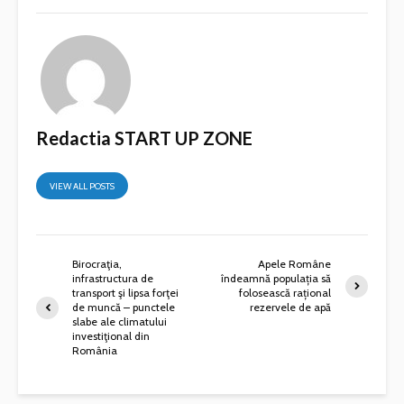
Redactia START UP ZONE
VIEW ALL POSTS
Birocraţia,
Apele Române
infrastructura de
îndeamnă populația să
transport şi lipsa forţei
folosească rațional
de muncă – punctele
rezervele de apă
slabe ale climatului
investiţional din
România