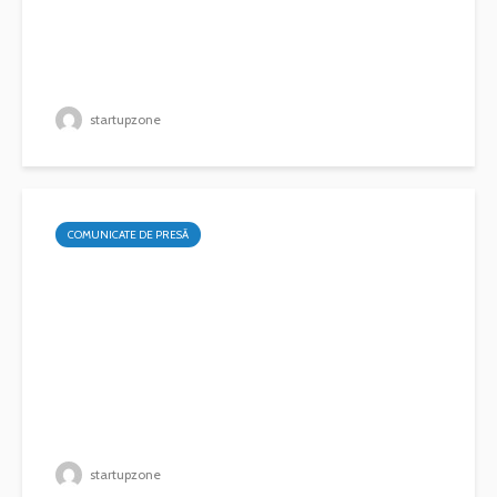
startupzone
COMUNICATE DE PRESĂ
startupzone