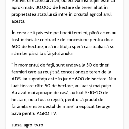
Potrivit directorului ADS, obiectivul instituției este ca
aproximativ 30.000 de hectare de teren aflat în
proprietatea statului să intre în circuitul agricol anul
acesta.
În ceea ce îi privește pe tinerii fermieri, până acum au
fost încheiate contracte de concesiune pentru doar
600 de hectare, însă instituția speră ca situația să se
schimbe până la sfârșitul anului.
”În momentul de față, sunt undeva la 30 de tineri
fermieri care au reușit să concesioneze teren de la
ADS, iar suprafața este în jur de 600 de hectare. N-a
luat fiecare câte 50 de hectare, au luat și mai puțin.
Au avut mai aproape de casă, au luat 5-10-20 de
hectare, nu a fost o regulă, pentru că gradul de
fărâmițare este destul de mare”, a explicat George
Sava pentru AGRO TV.
sursa: agro-tv.ro