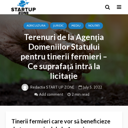
AGRICULTURA
JURIDIC
MEDIU
NOUTATI
Terenuri de la Agenția
Domeniilor Statului
pentru tinerii fermieri –
Ce suprafață intră la
licitație
July 5, 2022
Redactia START UP ZONE
Add comment
2 min read
Tinerii fermieri care vor să beneficieze