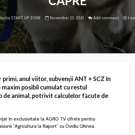
CAPRE
November 23, 2021
Add comment
1 mi
actia START UP ZONE
r primi, anul viitor, subvenții ANT + SCZ în
n maxim posibil cumulat cu restul
 de animal, potrivit calculelor făcute de
nțat în exclusivitate la AGRO TV cifrele pentru
misiunii ”Agricultura la Raport” cu Ovidiu Ghinea.