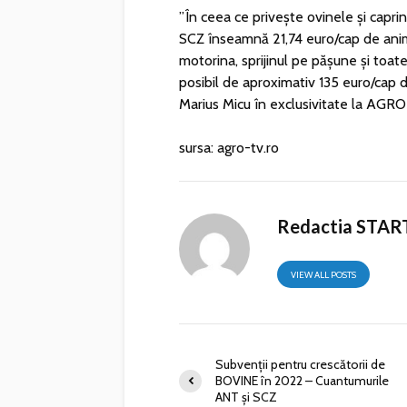
”În ceea ce privește ovinele și capr
SCZ înseamnă 21,74 euro/cap de anim
motorina, sprijinul pe pășune și toat
posibil de aproximativ 135 euro/cap d
Marius Micu în exclusivitate la AGRO
sursa: agro-tv.ro
Redactia STAR
VIEW ALL POSTS
Subvenții pentru crescătorii de
BOVINE în 2022 – Cuantumurile
ANT și SCZ