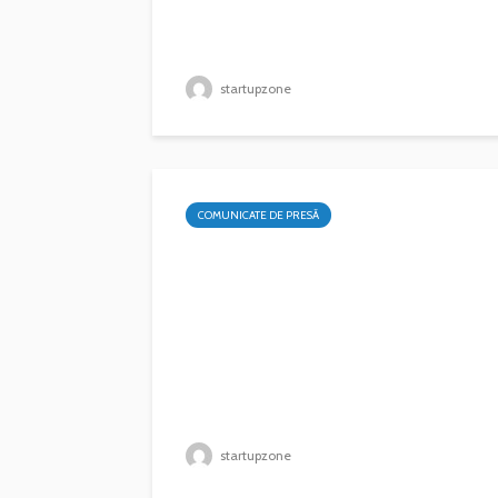
startupzone
COMUNICATE DE PRESĂ
startupzone