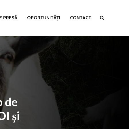
E PRESĂ
OPORTUNITĂȚI
CONTACT
p de
I și