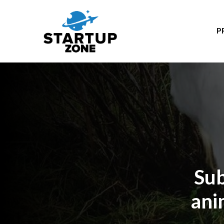
P
Sub
ani